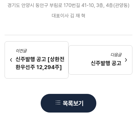
경기도 안양시 동안구 부림로 170번길 41-10, 3층, 4층(관양동)
대표이사 김 재 혁
이전글
다음글
신주발행 공고 [상환전
신주발행 공고
환우선주 12,294주]
목록보기