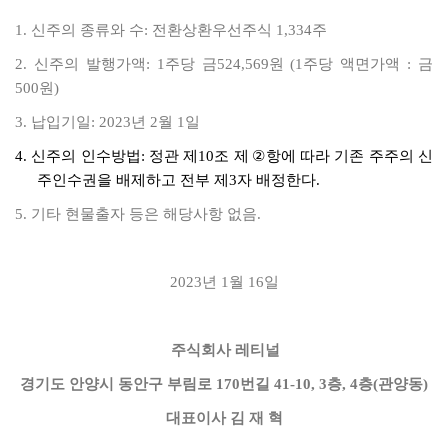
1.
신주의 종류와 수: 전환상환우선주식 1,334주
2.
신주의 발행가액: 1주당 금524,569원 (1주당 액면가액 : 금
500원)
3.
납입기일: 2023년 2월 1일
4.
신주의 인수방법: 정관 제10조 제
②
항에 따라 기존 주주의 신
주인수권을 배제하고
전부 제3자 배정한다.
5.
기타 현물출자 등은 해당사항 없음.
2023
년 1월 16일
주식회사 레티널
경기도 안양시 동안구 부림로 170번길 41-10, 3층, 4층(관양동)
대표이사 김 재 혁